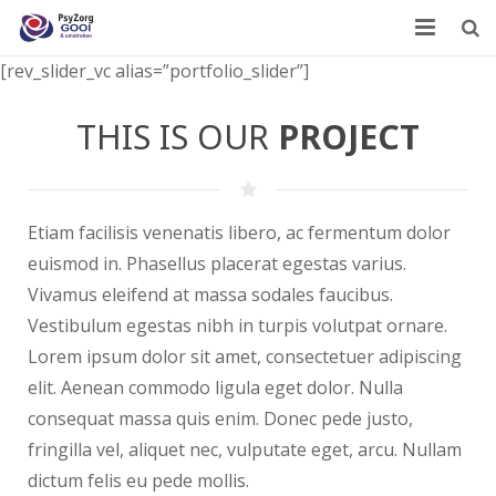
[rev_slider_vc alias=”portfolio_slider”]
Home
THIS IS OUR
PROJECT
Wie zijn we?
Wat doen we?
Etiam facilisis venenatis libero, ac fermentum dolor
Leden
euismod in. Phasellus placerat egestas varius.
Contact
Vivamus eleifend at massa sodales faucibus.
Vestibulum egestas nibh in turpis volutpat ornare.
Lorem ipsum dolor sit amet, consectetuer adipiscing
elit. Aenean commodo ligula eget dolor. Nulla
consequat massa quis enim. Donec pede justo,
fringilla vel, aliquet nec, vulputate eget, arcu. Nullam
dictum felis eu pede mollis.