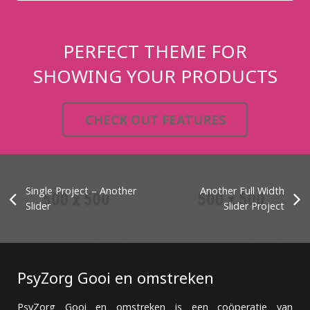
PERFECT THEME FOR
SHOWING YOUR PRODUCTS
CHECK OUT FEATURES
Single Project – Another
Another Full Width
Slider
Slider Project
PsyZorg Gooi en omstreken
PsyZorg Gooi en omstreken is een coöperatie van