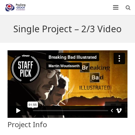
Home
Single Project – 2/3 Video
Wie zijn we?
Wat doen we?
Leden
Contact
Project Info