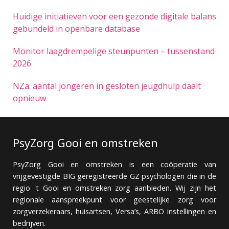
Huidige initiatieven voor een gezonde digitale balans
gebundeld in openbare database
Monitor laagdrempelige steunpunten – tussenstand
2026
NZa: aantal jongeren in gesloten jeugdhulp daalt
opnieuw
PsyZorg Gooi en omstreken
PsyZorg Gooi en omstreken is een coöperatie van
vrijgevestigde BIG geregistreerde GZ psychologen die in de
regio 't Gooi en omstreken zorg aanbieden. Wij zijn het
regionale aanspreekpunt voor geestelijke zorg voor
zorgverzekeraars, huisartsen, Versa’s, ARBO instellingen en
bedrijven.