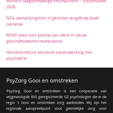
Monitor laagdrempelige steunpunten – tussenstand
2026
NZa: aantal jongeren in gesloten jeugdhulp daalt
opnieuw
MIND pleit voor positie van cliënt in nieuw
gezondheidsinformatiestelsel
Herseninstituut versterkt samenwerking met
psychiatrie
PsyZorg Gooi en omstreken
PsyZorg Gooi en omstreken is een coöperatie van
vrijgevestigde BIG geregistreerde GZ psychologen die in de
regio 't Gooi en omstreken zorg aanbieden. Wij zijn het
regionale aanspreekpunt voor geestelijke zorg voor