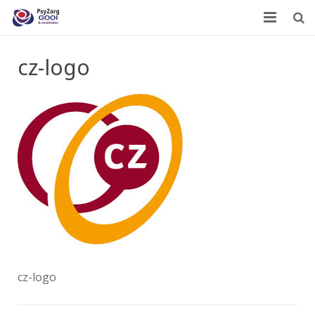
Home
cz-logo
Wie zijn we?
Wat doen we?
Leden
Contact
cz-logo